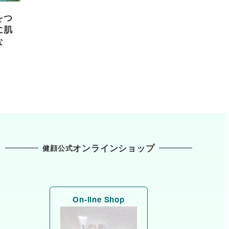
をつ
に肌
な
オンラインショップ
健顔公式
On-line Shop