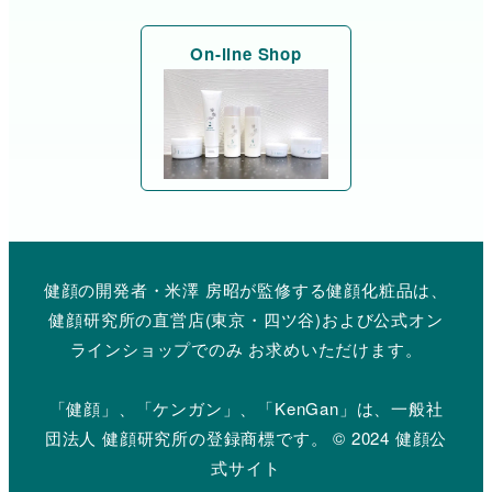
On-line Shop
健顔の開発者・米澤 房昭が監修する健顔化粧品は、
健顔研究所の直営店(東京・四ツ谷)および公式オン
ラインショップでのみ お求めいただけます。
「健顔」、「ケンガン」、「KenGan」は、一般社
団法人 健顔研究所の登録商標です。 © 2024 健顔公
式サイト