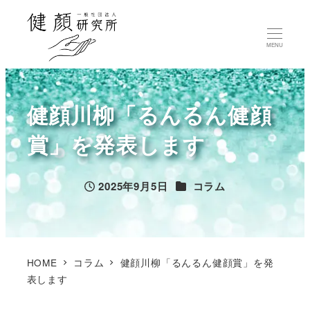
MENU
健顔川柳「るんるん健顔
賞」を発表します
カテゴリー
2025年9月5日
コラム
投稿日
HOME
コラム
健顔川柳「るんるん健顔賞」を発
表します